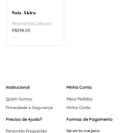
ç
ç
ã
ã
o
o
Saia Akira
0
0
d
d
e
e
5
5
Metamorfose Collection
R$
398.00
A
v
a
l
i
a
ç
ã
o
0
d
e
5
Institucional
Minha Conta
Quem Somos
Meus Pedidos
Privacidade e Segurança
Minha Conta
Precisa de Ajuda?
Formas de Pagamento
Em até 6x sem juros
Perguntas Frequentes