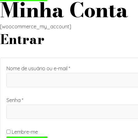
Minha Conta
[woocommerce_my_account]
Entrar
Nome de usuário ou e-mail
*
Senha
*
Lembre-me