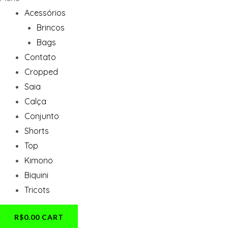
Acessórios
Brincos
Bags
Contato
Cropped
Saia
Calça
Conjunto
Shorts
Top
Kimono
Biquini
Tricots
R$
0.00
CART