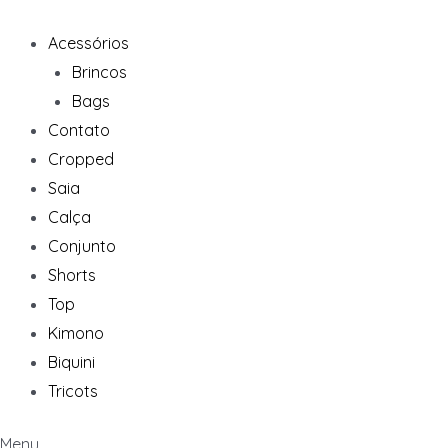
Ir
para
Acessórios
o
Brincos
conteúdo
Bags
Contato
Cropped
Saia
Calça
Conjunto
Shorts
Top
Kimono
Biquini
Tricots
Menu