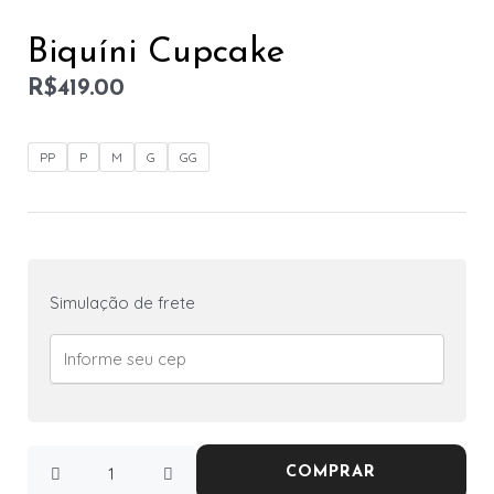
Biquíni Cupcake
R$
419.00
PP
P
M
G
GG
Simulação de frete
COMPRAR