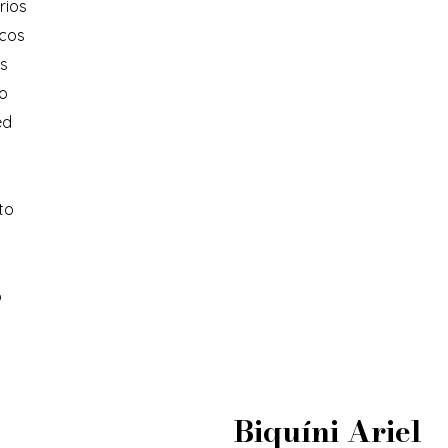
rios
ncos
s
o
ed
to
o
Biquíni Ariel