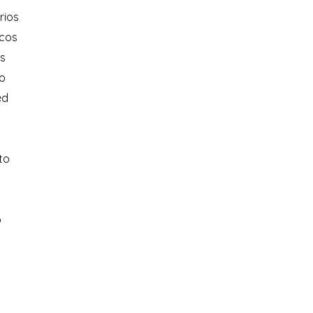
rios
ncos
s
o
ed
to
o