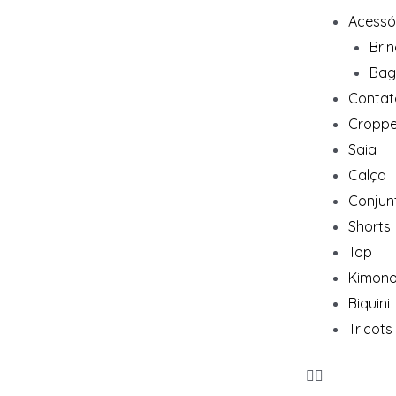
Acessó
Bri
Bag
Contat
Cropp
Saia
Calça
Conjun
Shorts
Top
Kimon
Biquini
Tricots