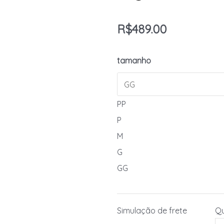
R$
489.00
tamanho
PP
P
M
G
GG
Simulação de frete
Qu