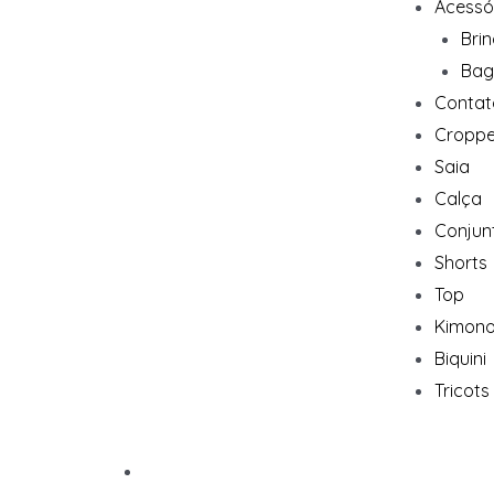
Acessó
Bri
Bag
Contat
Cropp
Saia
Calça
Conjun
Shorts
Top
Kimon
Biquini
Tricots