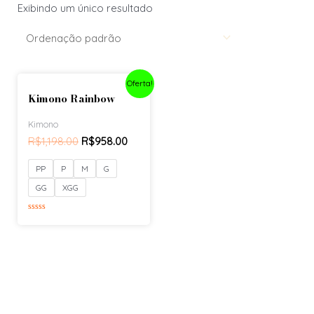
Exibindo um único resultado
Oferta!
Kimono Rainbow
Kimono
R$
1,198.00
R$
958.00
PP
P
M
G
GG
XGG
Avaliação
0
de
5