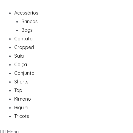
Ir
para
Acessórios
o
Brincos
conteúdo
Bags
Contato
Cropped
Saia
Calça
Conjunto
Shorts
Top
Kimono
Biquini
Tricots
Menu