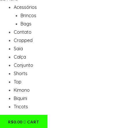
Acessórios
Brincos
Bags
Contato
Cropped
Saia
Calça
Conjunto
Shorts
Top
Kimono
Biquini
Tricots
R$
0.00
CART