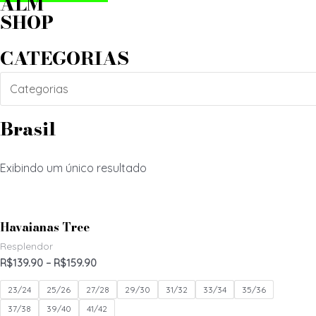
ALM
SHOP
CATEGORIAS
Brasil
Exibindo um único resultado
Havaianas Tree
Resplendor
R$
139.90
–
R$
159.90
23/24
25/26
27/28
29/30
31/32
33/34
35/36
37/38
39/40
41/42