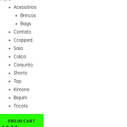
Acessórios
Brincos
Bags
Contato
Cropped
Saia
Calça
Conjunto
Shorts
Top
Kimono
Biquini
Tricots
R$
0.00
CART