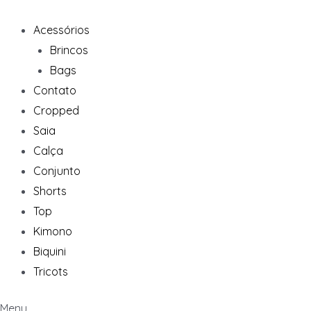
Ir
para
Acessórios
o
Brincos
conteúdo
Bags
Contato
Cropped
Saia
Calça
Conjunto
Shorts
Top
Kimono
Biquini
Tricots
Menu